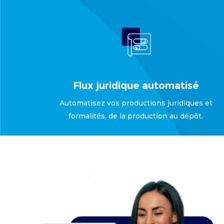
Flux juridique automatisé
Automatisez vos productions juridiques et
formalités, de la production au dépôt.