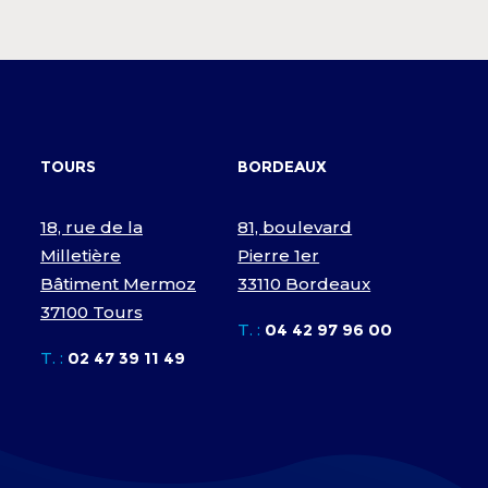
TOURS
BORDEAUX
18, rue de la
81, boulevard
Milletière
Pierre 1er
Bâtiment Mermoz
33110 Bordeaux
37100 Tours
T. :
04 42 97 96 00
T. :
02 47 39 11 49