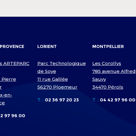
-PROVENCE
LORIENT
MONTPELLIER
s ARTEPARC
Parc Technologique
Les Corollys
D
de Soye
785 avenue Alfred
 Pierre
11 rue Galilée
Sauvy
r
56270 Ploemeur
34470 Pérols
ix-en-
T. :
02 36 97 20 23
T. :
04 42 97 96 00
ce
2 97 96 00