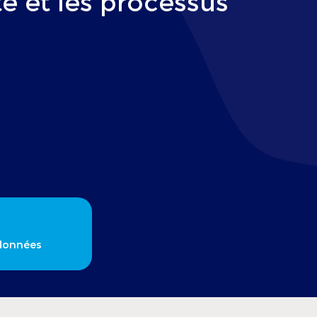
té et les processus
 données