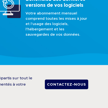
versions de vos logiciels
Votre abonnement mensuel
comprend toutes les mises à jour
et l'usage des logiciels,
l'hébergement et les
sauvegardes de vos données.
artis sur tout le
mentés à votre
CONTACTEZ-NOUS