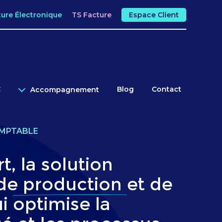
ture Électronique
TS Facture
Espace Client
C
Blog
Contact
Accompagnement
OMPTABLE
t, la solution
 de
production
et de
ui optimise la