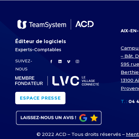
AIX-EN
Éditeur de logiciels
Campu
Experts-Comptables
– Bât. 
SUIVEZ-
595 rue
NOUS
Berthie
13100 A
Proven
ESPACE PRESSE
T. :
04 4
© 2022 ACD – Tous droits réservés –
Menti