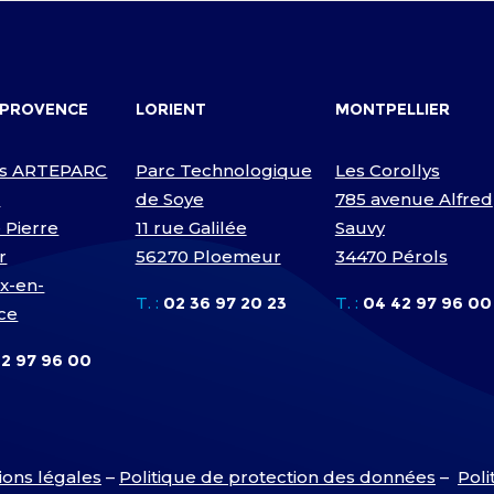
-PROVENCE
LORIENT
MONTPELLIER
s ARTEPARC
Parc Technologique
Les Corollys
D
de Soye
785 avenue Alfred
 Pierre
11 rue Galilée
Sauvy
r
56270 Ploemeur
34470 Pérols
ix-en-
T. :
02 36 97 20 23
T. :
04 42 97 96 00
ce
2 97 96 00
ons légales
–
Politique de protection des données
–
Poli