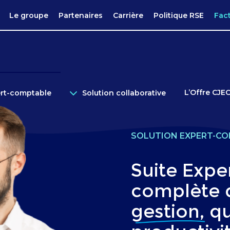
Le groupe
Partenaires
Carrière
Politique RSE
Fac
L’Offre CJE
ert-comptable
Solution collaborative
SOLUTION EXPERT-C
Suite Exper
complète
gestion
, q