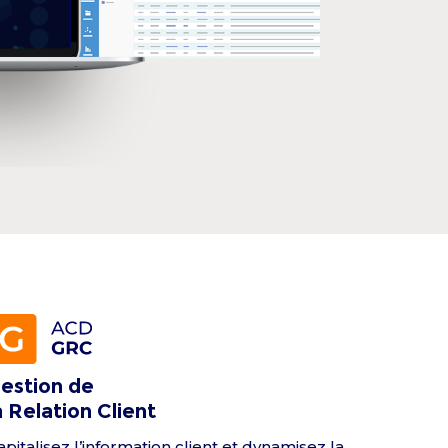
estion de
a Relation Client
apitalisez l’information client et dynamisez la