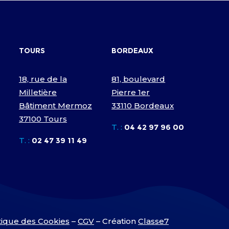
TOURS
BORDEAUX
18, rue de la
81, boulevard
Milletière
Pierre 1er
Bâtiment Mermoz
33110 Bordeaux
37100 Tours
T. :
04 42 97 96 00
T. :
02 47 39 11 49
tique des Cookies
–
CGV
– Création
Classe7