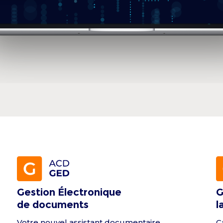
Gestion Électronique
G
de documents
l
Votre nouvel assistant documentaire.
C