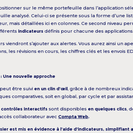
itionner sur le même portefeuille dans l’application séle
ille analysé. Celui-ci se présente sous la forme d’une li
eur, mais détaillées ici en colonnes. Ce second niveau pe
ifférents
indicateurs
définis pour chacune des applications
rs viendront s’ajouter aux alertes. Vous aurez ainsi un a
ns, les révisions en cours, les chiffres clés et les envois ED
: Une nouvelle approche
peut être suivi
en un clin d’œil
, grâce à de nombreux indic
ues comparatives, soit en global, par cycle et par assistan
s
contrôles interactifs
sont disponibles
en quelques clics
, 
accès collaborateur avec
Compta Web
.
er est mis en évidence à l’aide d’indicateurs, simplifiant ain