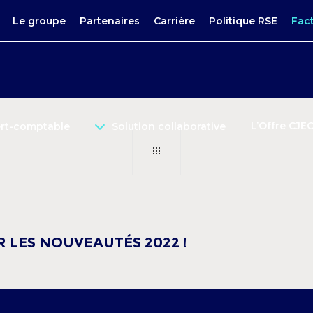
Le groupe
Partenaires
Carrière
Politique RSE
Fac
L’Offre CJE
ert-comptable
Solution collaborative
 LES NOUVEAUTÉS 2022 !