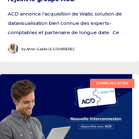
ACD annonce l’acquisition de Waibi, solution de
datavisualisation bien connue des experts-
comptables et partenaire de longue date. Ce
rapprochement s’inscrit dans la continuité d’une
by
Anne-Gaëlle LE GOURRIEREC
collaboration fructueuse, portée par une vision
partagée : proposer aux cabinets des solutions
toujours plus performantes, ouvertes et
connectées.
COMMUNICATION