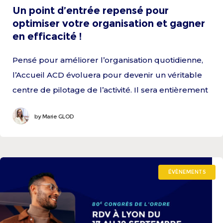
Un point d’entrée repensé pour
optimiser votre organisation et gagner
en efficacité !
Pensé pour améliorer l’organisation quotidienne,
l’Accueil ACD évoluera pour devenir un véritable
centre de pilotage de l’activité. Il sera entièrement
connecté à l’ensemble des outils du cabinet
by
Marie GLOD
comptable. Grâce à
ÉVÈNEMENTS