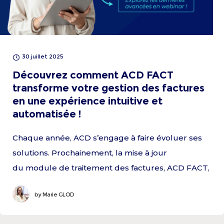
30 juillet 2025
Découvrez comment ACD FACT
transforme votre gestion des factures
en une expérience intuitive et
automatisée !
Chaque année, ACD s’engage à faire évoluer ses
solutions. Prochainement, la mise à jour
du module de traitement des factures, ACD FACT,
offrira une expérience utilisateur repensée et des
by
Marie GLOD
fonctionnalités renforcées pour simplifier la
gestion comptable du cabinet !