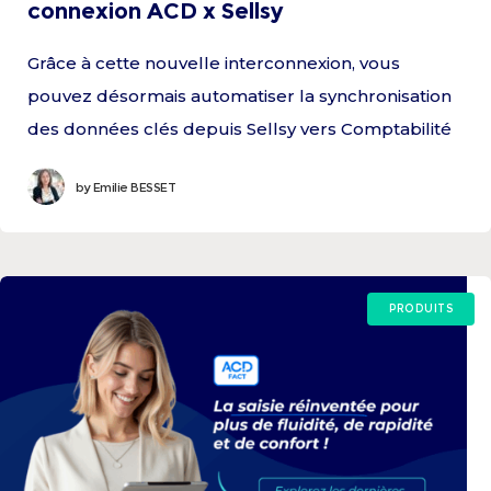
connexion ACD x Sellsy
Grâce à cette nouvelle interconnexion, vous
pouvez désormais automatiser la synchronisation
des données clés depuis Sellsy vers Comptabilité
Expert. Les factures de vente et d’achat (PDF
by
Emilie BESSET
inclus), ainsi que les fiches clients et fournisseurs,
sont directement intégrées dans votre solution de
production comptable ACD, sans ressaisie.
PRODUITS