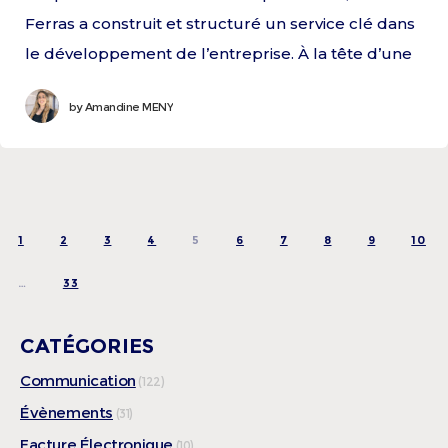
Ferras a construit et structuré un service clé dans
le développement de l’entreprise. À la tête d’une
équipe polyvalente,
by
Amandine MENY
1
2
3
4
5
6
7
8
9
10
REV
…
33
CATÉGORIES
Communication
(122)
Évènements
(31)
Facture Électronique
(10)