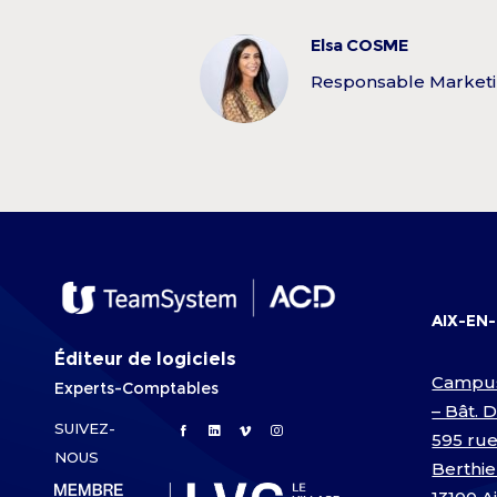
Elsa COSME
Responsable Market
AIX-EN
Éditeur de logiciels
Campu
Experts-Comptables
– Bât. 
SUIVEZ-
595 rue
NOUS
Berthie